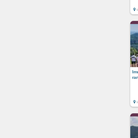
M
Im
ra
M