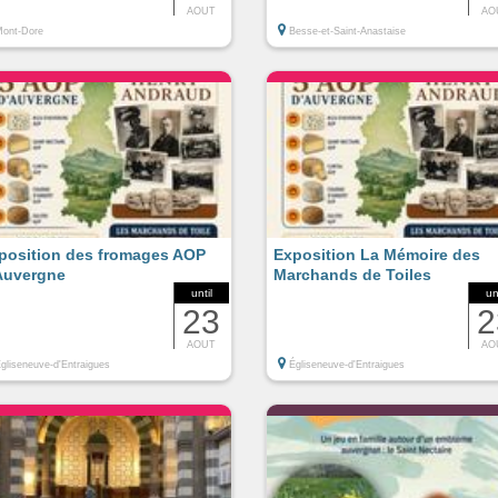
AOUT
AO
ont-Dore
Besse-et-Saint-Anastaise
position des fromages AOP
Exposition La Mémoire des
Auvergne
Marchands de Toiles
until
un
23
2
AOUT
AO
gliseneuve-d'Entraigues
Égliseneuve-d'Entraigues