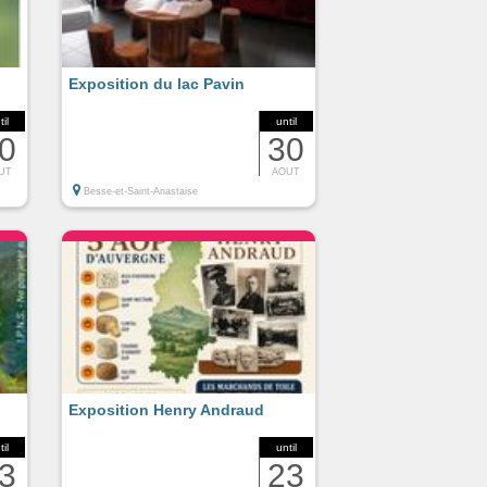
Exposition du lac Pavin
til
until
0
30
UT
AOUT
Besse-et-Saint-Anastaise
Exposition Henry Andraud
til
until
3
23