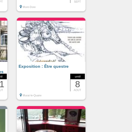
PT
SEPT
Mont-Dore
Exposition : Être questre
es
til
until
1
8
UT
AOUT
Murat-le-Quaire