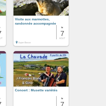
Visite aux marmottes,
randonnée accompagnée
e
le
7
7
UT
AOUT
Super-Besse
Concert : Musette variétés
e
le
7
7