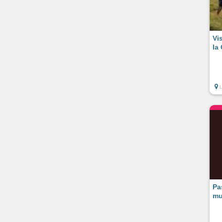
Vi
la
L
Pa
mu