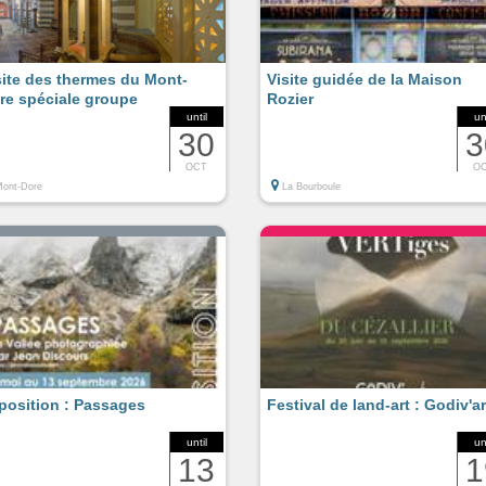
site des thermes du Mont-
Visite guidée de la Maison
re spéciale groupe
Rozier
until
un
30
3
OCT
O
ont-Dore
La Bourboule
position : Passages
Festival de land-art : Godiv'ar
until
un
13
1