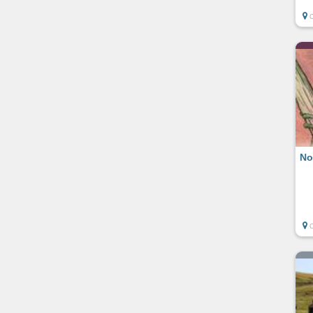
C
No
C