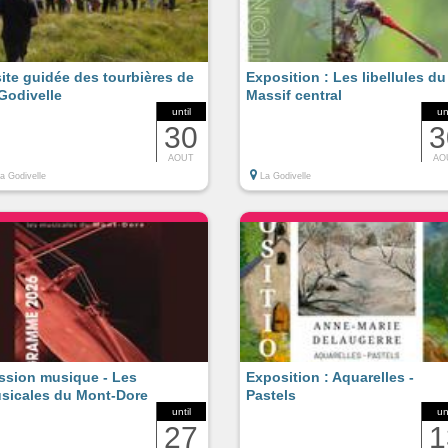
site guidée des tourbières de
Exposition : Les libellules du
 Godivelle
Massif central
until
un
30
3
AOUT
AO
a Godivelle
La Godivelle
ssion musique - Les
Exposition : Aquarelles -
sicales du Mont-Dore
Pastels
until
un
27
1