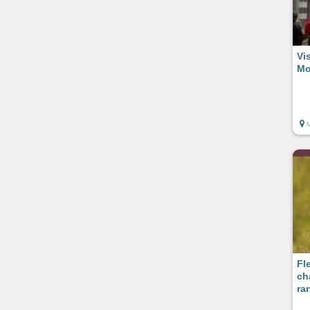
Vi
Mo
M
Fl
ch
ra