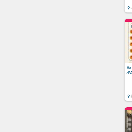
M
Ex
d'
É