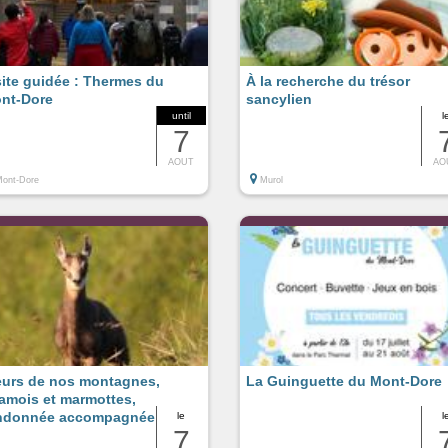
site guidée : Thermes du
À la recherche du trésor
nt-Dore
sancylien
until
l
7
AOUT
AO
ont-Dore
Murol
eurs de nos montagnes,
La Guinguette du Mont-Dore
amois et marmottes,
ndonnée accompagnée
le
l
7