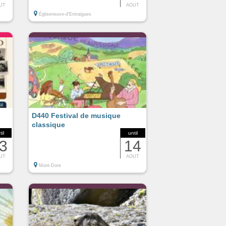
UT
AOUT
Égliseneuve-d'Entraigues
D440 Festival de musique
classique
til
until
3
14
UT
AOUT
Mont-Dore