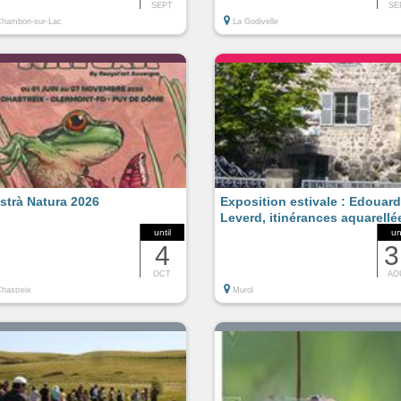
SEPT
SE
hambon-sur-Lac
La Godivelle
strà Natura 2026
Exposition estivale : Edouard
Leverd, itinérances aquarellé
until
un
4
3
OCT
AO
hastreix
Murol