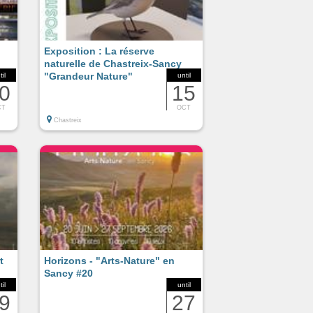
Exposition : La réserve
naturelle de Chastreix-Sancy
"Grandeur Nature"
til
until
0
15
CT
OCT
Chastreix
t
Horizons - "Arts-Nature" en
Sancy #20
til
until
9
27