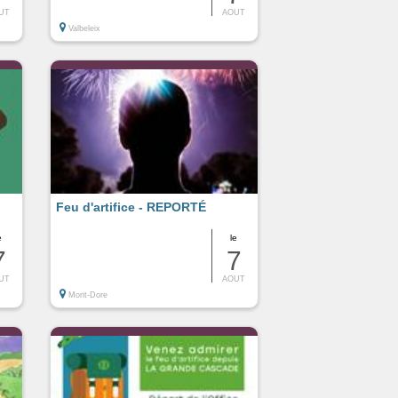
UT
AOUT
Valbeleix
Feu d'artifice - REPORTÉ
e
le
7
7
UT
AOUT
Mont-Dore