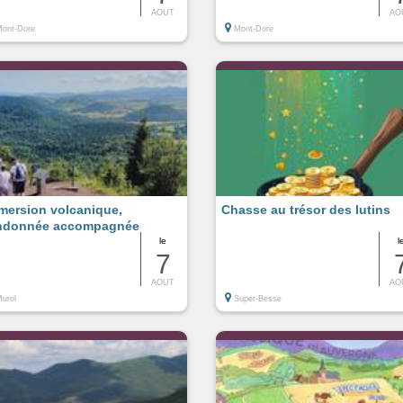
AOUT
AO
ont-Dore
Mont-Dore
mersion volcanique,
Chasse au trésor des lutins
ndonnée accompagnée
le
l
7
AOUT
AO
urol
Super-Besse