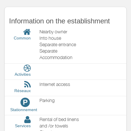
Information on the establishment
Nearby owner
Into house
Common
Separate entrance
Separate
Accommodation
Activities
Internet access
Réseaux
Parking
P
Stationnement
Rental of bed linens
and /or towels
Services