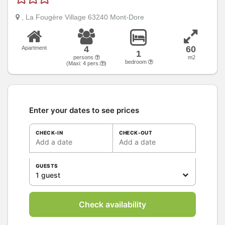
, La Fougère Village 63240 Mont-Dore
4
60
Apartment
1
persons
m2
bedroom
(Maxi:
4
pers.
)
Enter your dates to see prices
CHECK-IN
CHECK-OUT
Add a date
Add a date
GUESTS
1 guest
Check availability