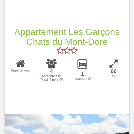
Appartement Les Garçons
Chats du Mont-Dore
4
60
Appartement
1
personnes
m2
chambre
(Maxi:
4
pers.
)