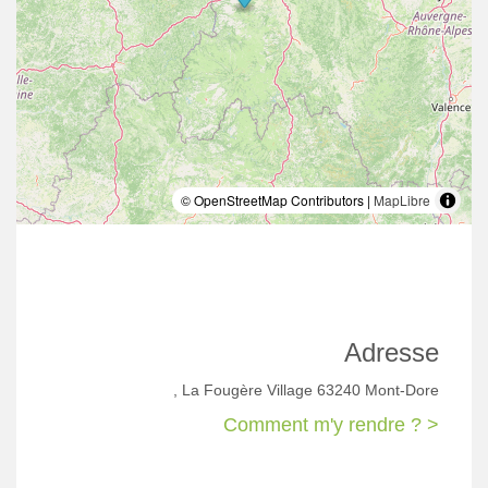
© OpenStreetMap Contributors |
MapLibre
Adresse
, La Fougère Village 63240 Mont-Dore
Comment m'y rendre ? >